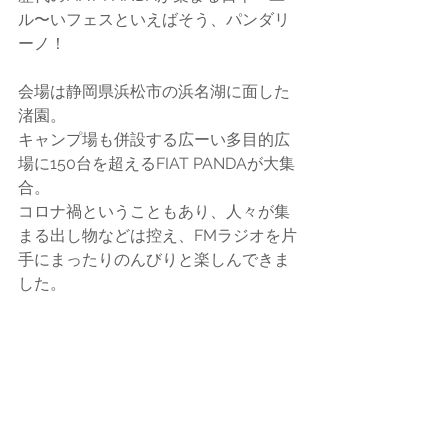
ル〜いフェスといえばそう、パンダリ
ーノ！
会場は静岡県浜松市の浜名湖に面した
渚園。
キャンプ場も併設する広ーい多目的広
場に150台を超えるFIAT PANDAが大集
合。
コロナ禍ということもあり、人々が集
まる出し物などは控え、FMラジオを片
手にまったりのんびりと楽しんできま
した。