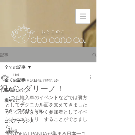
お と こ の こ
記事
全ての記事
Hoi
全ての記事
2021年5月25日
読了時間: 1分
祝パンダリーノ！
現場のこと
いつも輸入車のイベントなどでは裏方
機材のこと
としてテクニカル面を支えてきました
スタッフのひとり言
が、この度ようやく参加者としてイベ
ントにエントリーすることができまし
公式アナウンス
た。
ご挨拶
歴代のFIAT PANDAが集まる日本一ユ