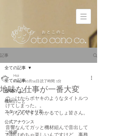
お と こ の こ
記事
全ての記事
Hoi
全ての記事
2025年10月14日
読了時間: 1分
地味な仕事が一番大変
現場のこと
のっけからボヤキのようなタイトルつ
機材のこと
けてしまった。。
スタッフのひとり言
そうなんですよ分かるでしょ皆さん。
公式アナウンス
音響なんてガッと機材組んで音出して
ご挨拶
る時はめちゃ楽しいんですけど、事務