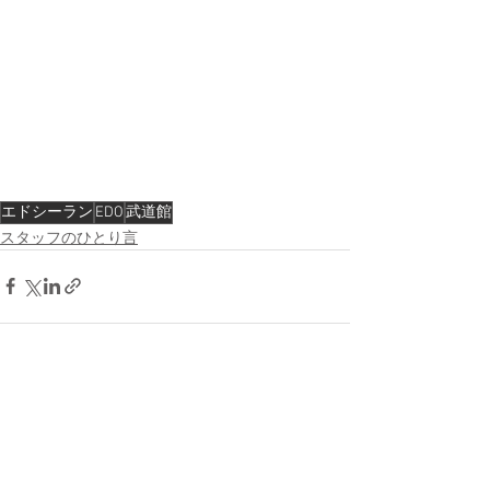
エドシーラン
EDO
武道館
スタッフのひとり言
すべて表示
最新記事