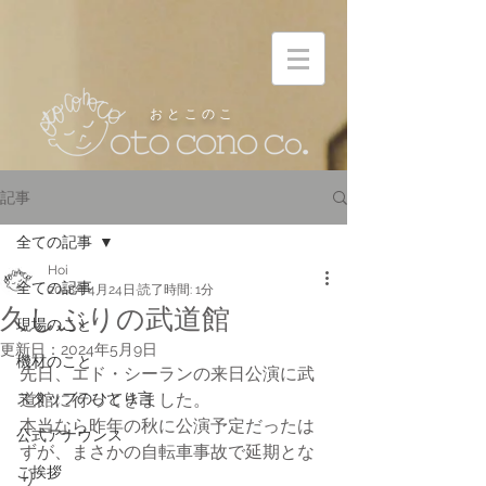
お と こ の こ
記事
全ての記事
Hoi
全ての記事
2018年4月24日
読了時間: 1分
久しぶりの武道館
現場のこと
更新日：
2024年5月9日
機材のこと
先日、エド・シーランの来日公演に武
スタッフのひとり言
道館に行ってきました。
本当なら昨年の秋に公演予定だったは
公式アナウンス
ずが、まさかの自転車事故で延期とな
ご挨拶
り