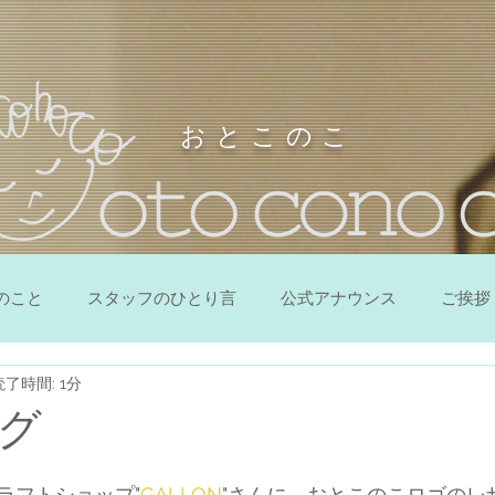
お と こ の こ
のこと
スタッフのひとり言
公式アナウンス
ご挨拶
読了時間: 1分
グ
ラフトショップ"
GALLON
"さんに、おとこのこロゴのレ