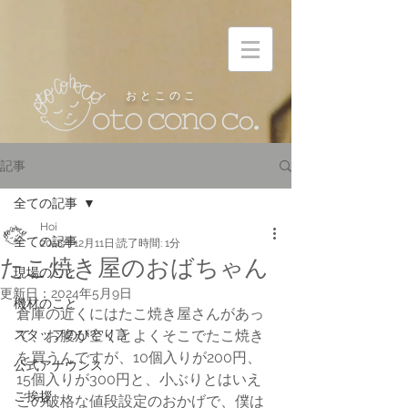
お と こ の こ
記事
全ての記事
Hoi
全ての記事
2018年12月11日
読了時間: 1分
たこ焼き屋のおばちゃん
現場のこと
更新日：
2024年5月9日
機材のこと
倉庫の近くにはたこ焼き屋さんがあっ
スタッフのひとり言
て、お腹が空くとよくそこでたこ焼き
を買うんですが、10個入りが200円、
公式アナウンス
15個入りが300円と、小ぶりとはいえ
ご挨拶
この破格な値段設定のおかげで、僕は