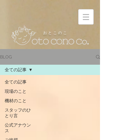
お と こ の こ
BLOG
全ての記事
全ての記事
現場のこと
機材のこと
スタッフのひ
とり言
公式アナウン
ス