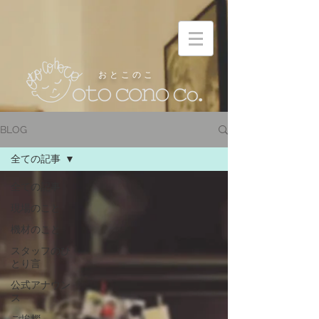
お と こ の こ
BLOG
全ての記事
全ての記事
現場のこと
機材のこと
スタッフのひ
とり言
公式アナウン
ス