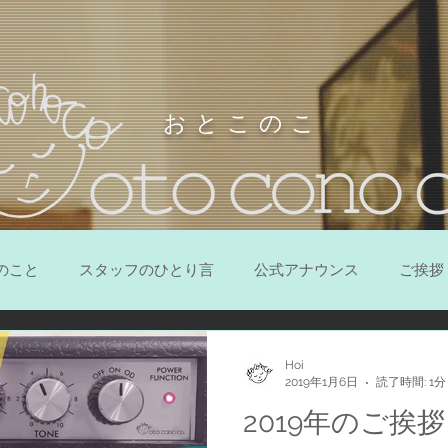
お と こ の こ
のこと
スタッフのひとり言
公式アナウンス
ご挨拶
Hoi
2019年1月6日
読了時間: 1分
2019年のご挨拶