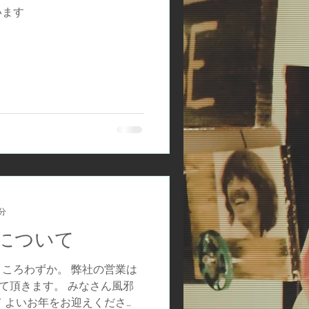
います
1分
について
ころわずか。 弊社の営業は
させて頂きます。 みなさん風邪
 よいお年をお迎えくださ