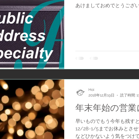
あけましておめでとうござ
Hoi
2018年12月19日
読了時間: 
年末年始の営業
早いものでもう今年も残すと
12/28~1/5までお休みと
などひかないよう気をつけて